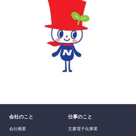
会社
のこと
仕事
のこと
会社
概要
文書
電子
化
事業