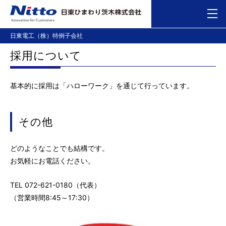
日東電工
（株）
特例
子会社
採用
について
基本的
に
採用
は「ハローワーク」を
通
じて
行
っています。
その
他
どのようなことでも
結構
です。
お
気軽
にお
電話
ください。
TEL 072-621-0180（
代表
）
（
営業時間
8:45～17:30）