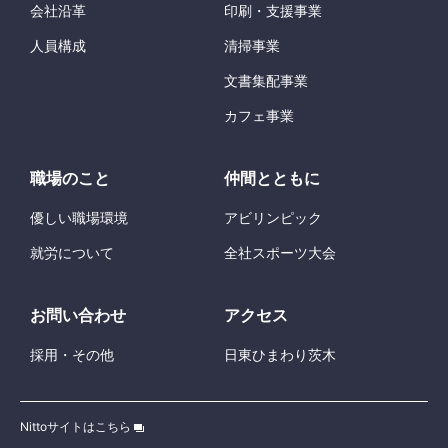
会社
沿革
印刷
・
支援
事業
人員
構成
清掃
事業
文書
集配
事業
カフェ
事業
職場
のこと
仲間
とともに
優
しい
職場
環境
アビリンピック
就労
について
全社
スポーツ
大会
お
問
い
合
わせ
アクセス
採用
・その
他
日東
ひまわり
茨木
Nittoサイトはこちら