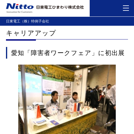
日東電工
（株）
特例
子会社
キャリアアップ
愛知
「
障害
者
ワークフェア」に
初
出展